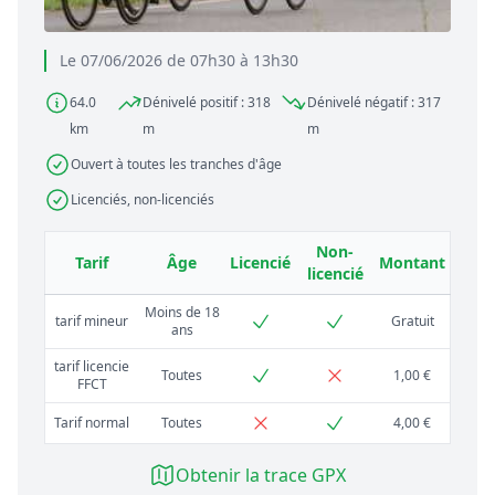
Le 07/06/2026 de 07h30 à 13h30
64.0
Dénivelé positif : 318
Dénivelé négatif : 317
km
m
m
Ouvert à toutes les tranches d'âge
Licenciés, non-licenciés
Non-
Tarif
Âge
Licencié
Montant
licencié
Moins de 18
tarif mineur
Gratuit
ans
tarif licencie
Toutes
1,00 €
FFCT
Tarif normal
Toutes
4,00 €
Obtenir la trace GPX