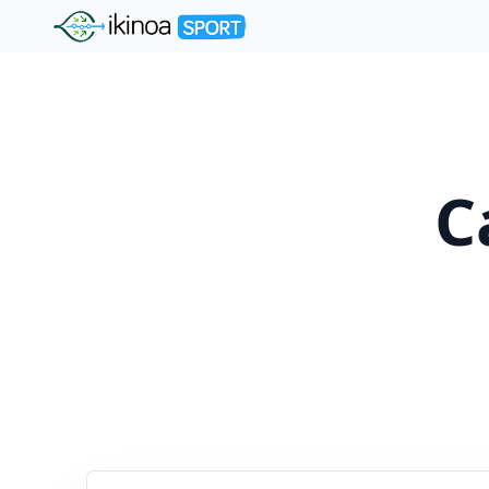
"Ikinoa Sport"
C