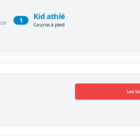
Kid athlé
1
h59
Course à pied
Les in