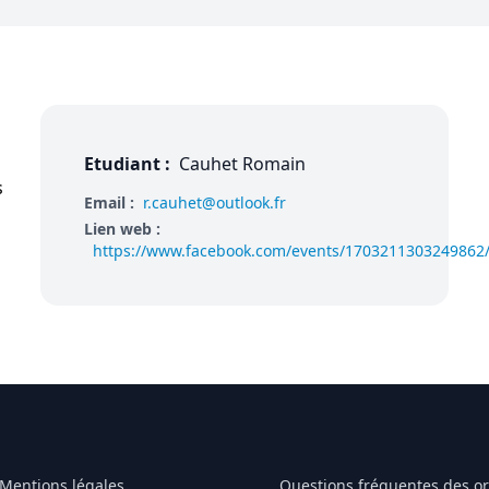
Etudiant :
Cauhet Romain
s
Email :
r.cauhet@outlook.fr
Lien web :
https://www.facebook.com/events/1703211303249862
Mentions légales
Questions fréquentes des o