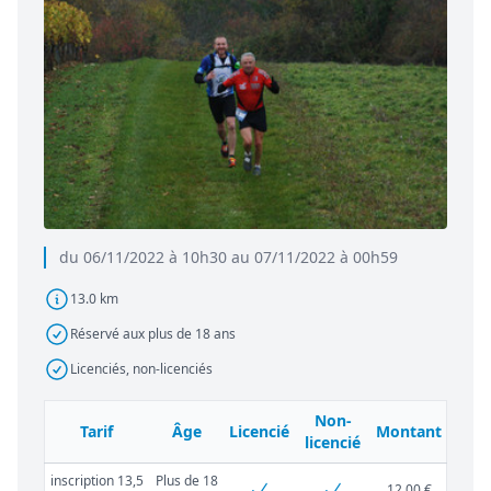
du 06/11/2022 à 10h30 au 07/11/2022 à 00h59
13.0 km
Réservé aux plus de 18 ans
Licenciés, non-licenciés
Non-
Tarif
Âge
Licencié
Montant
licencié
inscription 13,5
Plus de 18
12,00 €