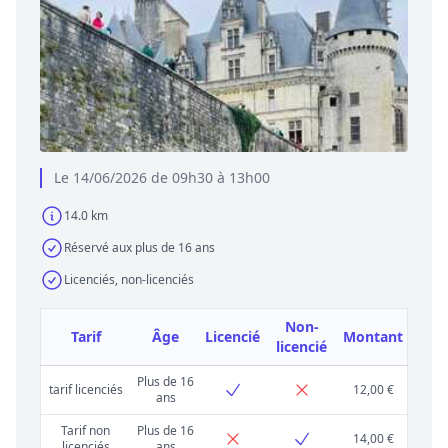
Le 14/06/2026 de 09h30 à 13h00
14.0 km
Réservé aux plus de 16 ans
Licenciés, non-licenciés
Non-
Tarif
Âge
Licencié
Montant
licencié
Plus de 16
tarif licenciés
12,00 €
ans
Tarif non
Plus de 16
14,00 €
licenciés
ans