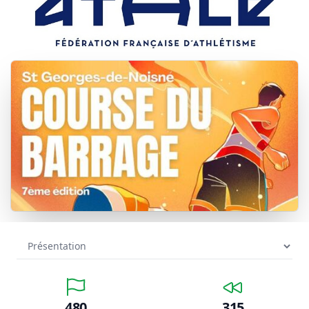
480
315