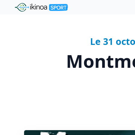
"Ikinoa Sport"
Le 31 oct
Montme