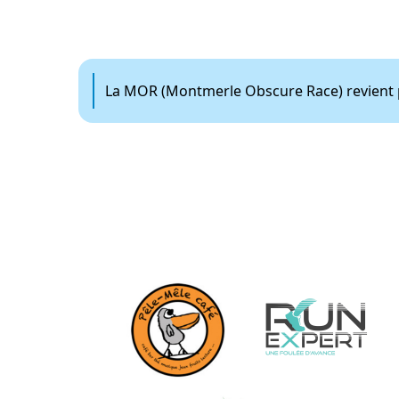
La MOR (Montmerle Obscure Race) revient p