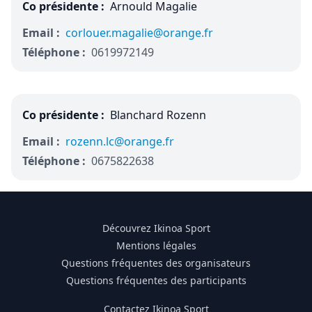
Co présidente :
Arnould Magalie
Email :
corlouer.magalie@orange.fr
Téléphone :
0619972149
Co présidente :
Blanchard Rozenn
Email :
rozenn.lc@orange.fr
Téléphone :
0675822638
Découvrez Ikinoa Sport
Mentions légales
Questions fréquentes des organisateurs
Questions fréquentes des participants
Contactez Ikinoa Sport