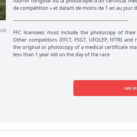
fournir l’original ou la photocopie d’un certificat m
de compétition » et datant de moins de 1 an au jour d
---------------------------------------------------------------------------
h59
FFC licensees must include the photocopy of their 
Other competitors (FFCT, FSGT, UFOLEP, FFTRI and n
the original or photocopy of a medical certificate ma
less than 1 year old on the day of the race
Les in