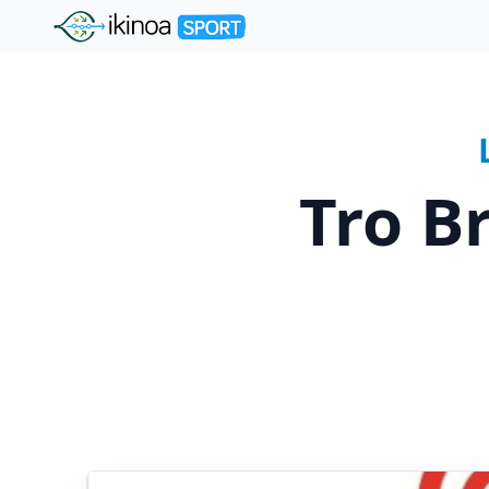
"Ikinoa Sport"
Tro B