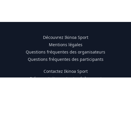
Découvrez Ikinoa Sport
Mentions légales
Questions fréquentes des organisateurs
Questions fréquentes des participants
Contactez Ikinoa Sport
Créez gratuitement votre évènement
Trouver une compétition
Kit de l'organisateur