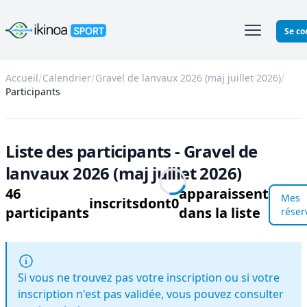
Ikinoa Sport
Se co
Accueil
Calendrier
Gravel de lanvaux 2026 (maj juillet 2026)
Participants
Liste des participants - Gravel de
lanvaux 2026 (maj juillet 2026)
46
apparaissent
Mes
inscrits
dont
0
participants
dans la liste
réser
Si vous ne trouvez pas votre inscription ou si votre
inscription n'est pas validée, vous pouvez consulter