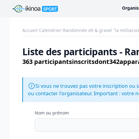
Ikinoa Sport
Organis
Accueil
Calendrier
Randonnée vtt & gravel "la milliacoi
Liste des participants - Ra
363 participants
inscrits
dont
342
appara
Si vous ne trouvez pas votre inscription ou s
ou contacter l'organisateur. Important : votre n
Nom ou prénom