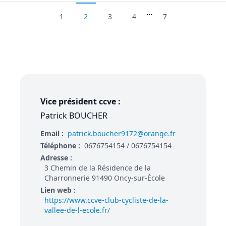
…
1
2
3
4
7
Vice président ccve :
Patrick BOUCHER
Email :
patrick.boucher9172@orange.fr
Téléphone :
0676754154 / 0676754154
Adresse :
3 Chemin de la Résidence de la
Charronnerie 91490 Oncy-sur-École
Lien web :
https://www.ccve-club-cycliste-de-la-
vallee-de-l-ecole.fr/