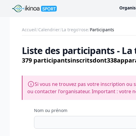
Ikinoa Sport
Organis
Accueil
Calendrier
La trego'rose
Participants
Liste des participants - La
379 participants
inscrits
dont
338
appara
Si vous ne trouvez pas votre inscription ou s
ou contacter l'organisateur. Important : votre n
Nom ou prénom