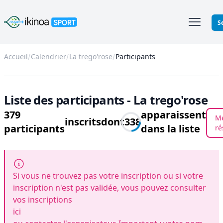
Ikinoa Sport
S
Accueil
Calendrier
La trego'rose
Participants
Liste des participants - La trego'rose
379
apparaissent
M
inscrits
dont
338
participants
dans la liste
ré
Si vous ne trouvez pas votre inscription ou si votre
inscription n'est pas validée, vous pouvez consulter
vos inscriptions
ici