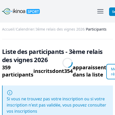
Ikinoa Sport
S
Accueil
Calendrier
3ème relais des vignes 2026
Participants
Liste des participants - 3ème relais
des vignes 2026
359
apparaissent
M
inscrits
dont
354
participants
dans la liste
ré
Si vous ne trouvez pas votre inscription ou si votre
inscription n'est pas validée, vous pouvez consulter
vos inscriptions