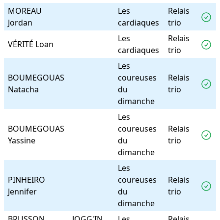
MOREAU
Les
Relais
Jordan
cardiaques
trio
Les
Relais
VÉRITÉ Loan
cardiaques
trio
Les
BOUMEGOUAS
coureuses
Relais
Natacha
du
trio
dimanche
Les
BOUMEGOUAS
coureuses
Relais
Yassine
du
trio
dimanche
Les
PINHEIRO
coureuses
Relais
Jennifer
du
trio
dimanche
BRUSSON
JOGG'IN
Les
Relais