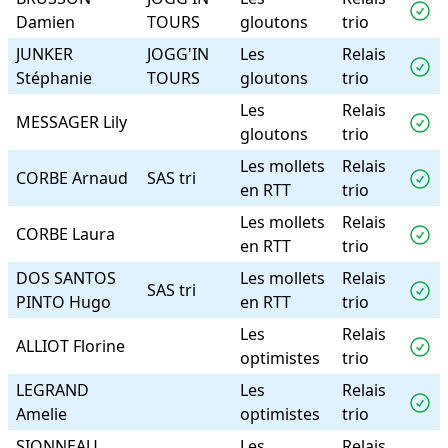
Damien
TOURS
gloutons
trio
JUNKER
JOGG'IN
Les
Relais
Stéphanie
TOURS
gloutons
trio
Les
Relais
MESSAGER Lily
gloutons
trio
Les mollets
Relais
CORBE Arnaud
SAS tri
en RTT
trio
Les mollets
Relais
CORBE Laura
en RTT
trio
DOS SANTOS
Les mollets
Relais
SAS tri
PINTO Hugo
en RTT
trio
Les
Relais
ALLIOT Florine
optimistes
trio
LEGRAND
Les
Relais
Amelie
optimistes
trio
SIONNEAU
Les
Relais