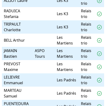
ALLIOT Laure
Les K3
trio
RADUICA
Relais
Les K3
Stefania
trio
TRIPAULT
Relais
Les K3
Charlotte
trio
Les
Relais
BELL Arthur
Martiens
trio
JAMAIN
ASPO
Les
Relais
Bastien
Tours
Martiens
trio
PREVOST
Les
Relais
Maxime
Martiens
trio
LELIEVRE
Relais
Les Padrés
Emmanuel
trio
MARTEAU
Relais
Les Padrés
Samuel
trio
PUENTEDURA
Relais