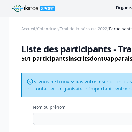
Ikinoa Sport
Organis
Accueil
Calendrier
Trail de la pérouse 2022
Participant
Liste des participants - Tr
501 participants
inscrits
dont
0
apparais
Si vous ne trouvez pas votre inscription ou s
ou contacter l'organisateur. Important : votre n
Nom ou prénom