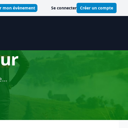
er mon évènement
Se connecter
Créer un compte
eur
...