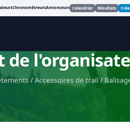
ateurs
Chronométreurs
Annonceurs
Calendrier
Résultats
Cré
t de l'organisat
tements / Accessoires de trail / Balisage