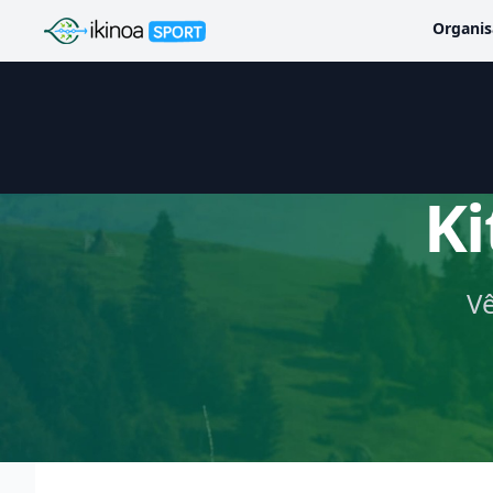
Ikinoa Sport
Organis
Ki
Vê