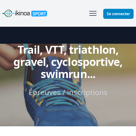
Ikinoa Sport
Se connecter
Trail, VTT, triathlon,
gravel, cyclosportive,
swimrun...
Épreuves / inscriptions